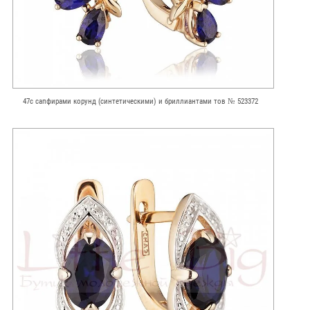
47с сапфирами корунд (синтетическими) и бриллиантами тов № 523372