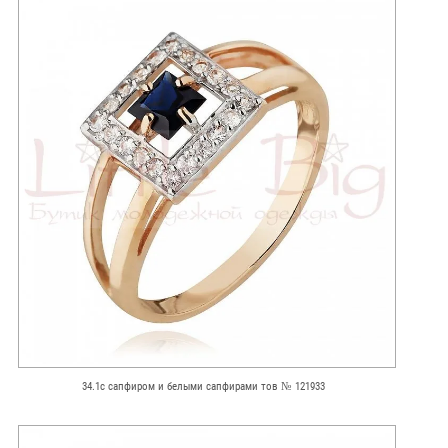
34.1с сапфиром и белыми сапфирами тов № 121933