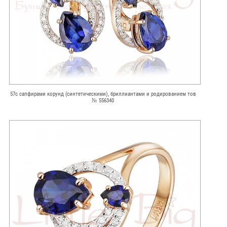
57с сапфирами корунд (синтетическими), бриллиантами и родированием тов
№ 556340