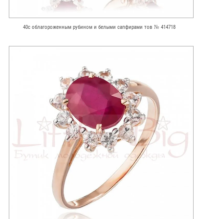
40c облагороженным рубином и белыми сапфирами тов № 414718