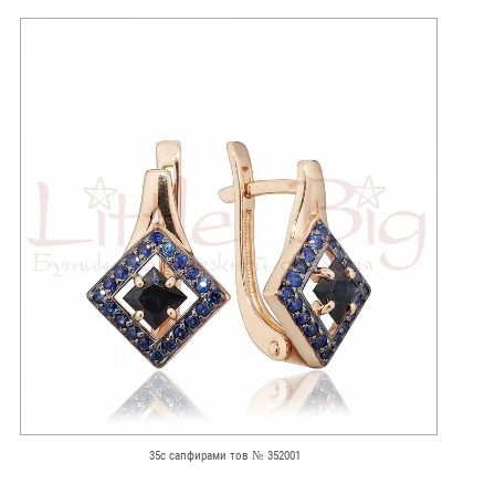
35с сапфирами тов № 352001