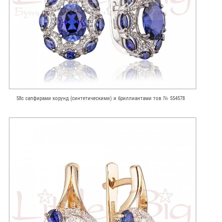
58с сапфирами корунд (синтетическими) и бриллиантами тов № 554578