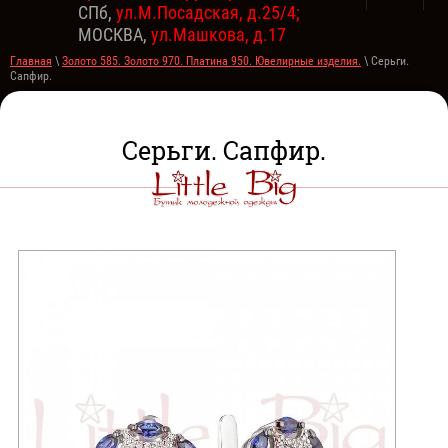
СПб,
ул.М.Посадская, д.25/4;
МОСКВА,
ул.Машкова, д.17
Главная
\
Золото 585. Золото 970. Платина 950. Ювелирные изделия.
\
Серьги.
Сапфир.
Серьги. Сапфир.