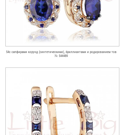
54с сапфирами корунд (синтетическими), бриллиантами и родированием тов
№ 544489