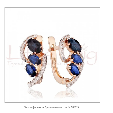
36с сапфирами и бриллиантами тов № 386675