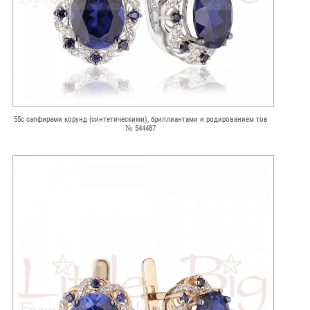
55с сапфирами корунд (синтетическими), бриллиантами и родированием тов
№ 544487