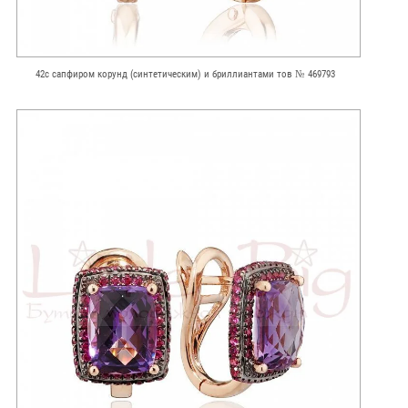
42с сапфиром корунд (синтетическим) и бриллиантами тов № 469793