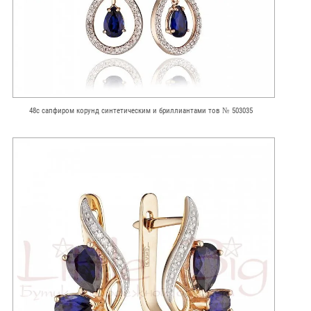
48с сапфиром корунд синтетическим и бриллиантами тов № 503035