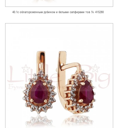
40.1с облагороженным рубином и белыми сапфирами тов № 415280