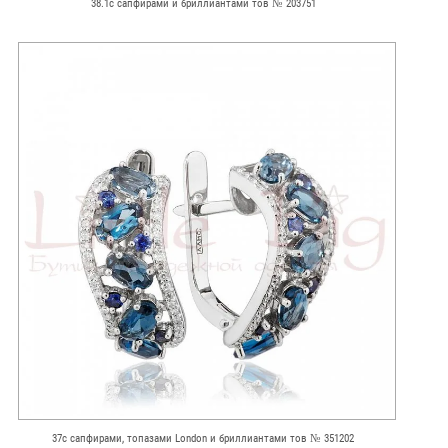
38.1с сапфирами и бриллиантами тов № 203751
37с сапфирами, топазами London и бриллиантами тов № 351202