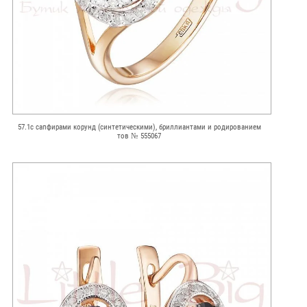
57.1с сапфирами корунд (синтетическими), бриллиантами и родированием
тов № 555067