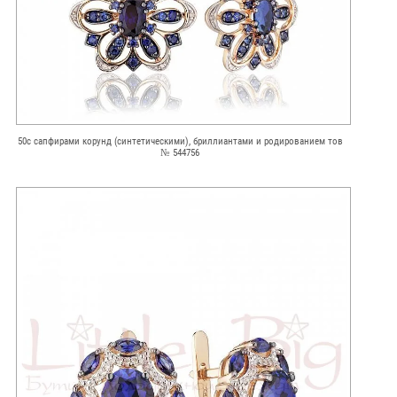
50с сапфирами корунд (синтетическими), бриллиантами и родированием тов
№ 544756