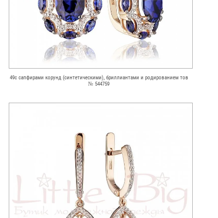
49с сапфирами корунд (синтетическими), бриллиантами и родированием тов
№ 544759