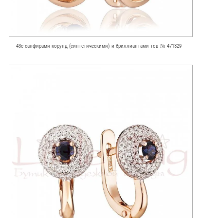
43с сапфирами корунд (синтетическими) и бриллиантами тов № 471329