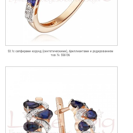
53.1с сапфирами корунд (синтетическими), бриллиантами и родированием
тов № 556136