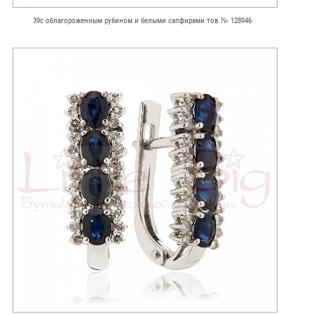
39с облагороженным рубином и белыми сапфирами тов № 128946