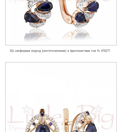
52с сапфирами корунд (синтетическими) и бриллиантами тов № 470277