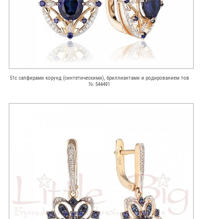
51с сапфирами корунд (синтетическими), бриллиантами и родированием тов
№ 544491