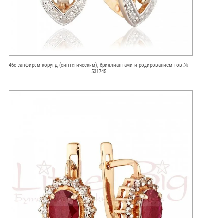
46с сапфиром корунд (синтетическим), бриллиантами и родированием тов №
531745