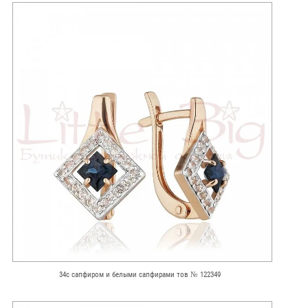
34с сапфиром и белыми сапфирами тов № 122349