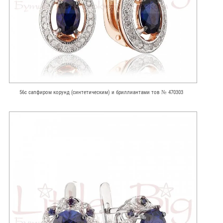
56с сапфиром корунд (синтетическим) и бриллиантами тов № 470303